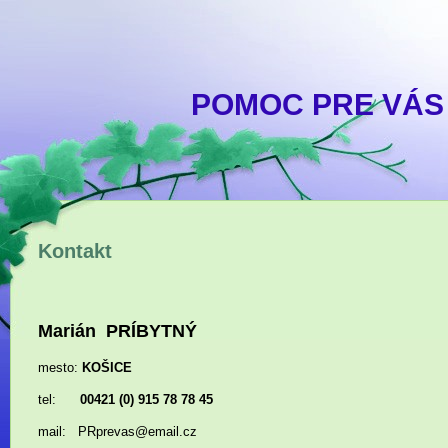
POMOC PRE VÁS 
Kontakt
Marián PRÍBYTNÝ
mesto:
KOŠICE
tel:
00421 (0) 915 78 78 45
mail: PRprevas@email.cz